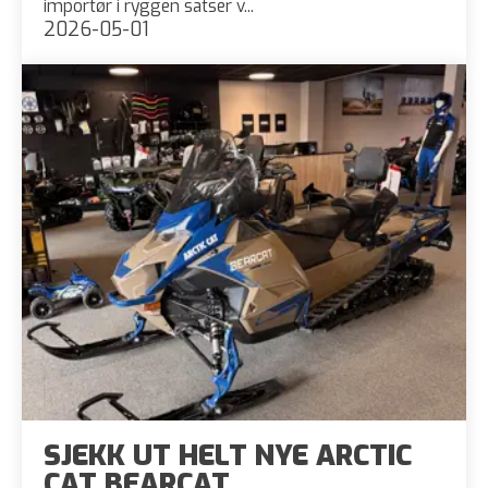
importør i ryggen satser v...
2026-05-01
SJEKK UT HELT NYE ARCTIC
CAT BEARCAT