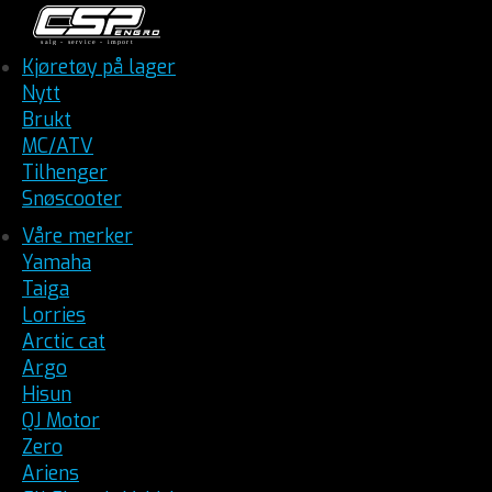
Kjøretøy på lager
Nytt
Brukt
MC/ATV
Tilhenger
Snøscooter
Våre merker
Yamaha
Taiga
Lorries
Arctic cat
Argo
Hisun
QJ Motor
Zero
Ariens