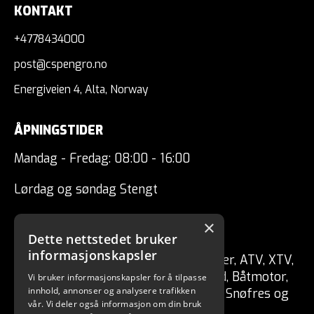
KONTAKT
+4778434000
post@cspengro.no
Energiveien 4, Alta, Norway
ÅPNINGSTIDER
Mandag - Fredag: 08:00 - 16:00
Lørdag og søndag Stengt
×
CSP ENGRO AS
Dette nettstedet bruker
informasjonskapsler
Forhandler av fritidskjøretøy Tilhenger, ATV, XTV,
UTV, Mopedbil, Snøscooter, MC, Moped, Båtmotor,
Vi bruker informasjonskapsler for å tilpasse
innhold, annonser og analysere trafikken
Båt, Vannscooter, Elektriske kjøretøy, Snøfres og
vår. Vi deler også informasjon om din bruk
redskaper for skog / hage.