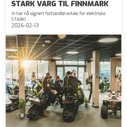
STARK VARG TIL FINNMARK
Vi har nå signert forhandleravtale for elektriske
STARK!
2026-02-13