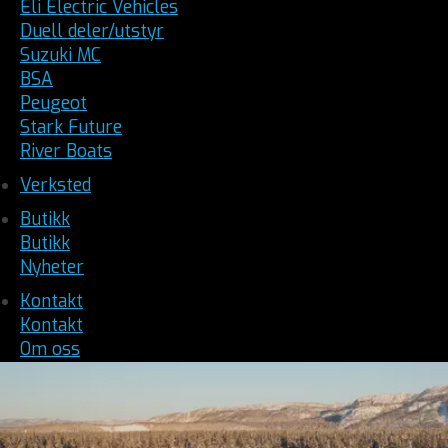
Eli Electric Vehicles
Duell deler/utstyr
Suzuki MC
BSA
Peugeot
Stark Future
River Boats
Verksted
Butikk
Butikk
Nyheter
Kontakt
Kontakt
Om oss