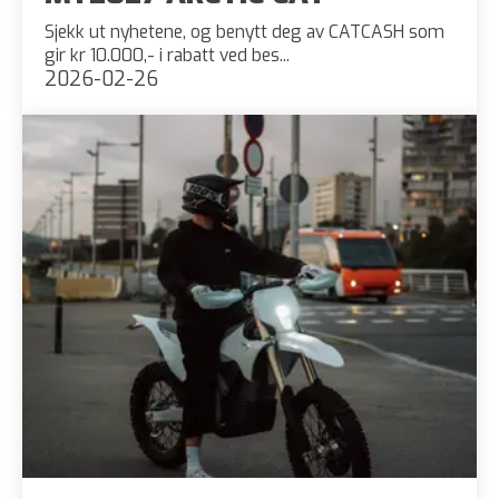
Sjekk ut nyhetene, og benytt deg av CATCASH som
gir kr 10.000,- i rabatt ved bes...
2026-02-26