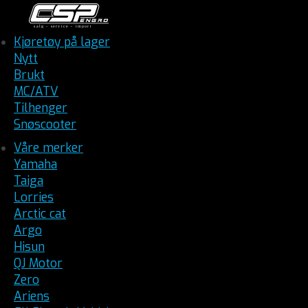
Kjøretøy på lager
Nytt
Brukt
MC/ATV
Tilhenger
Snøscooter
Våre merker
Yamaha
Taiga
Lorries
Arctic cat
Argo
Hisun
QJ Motor
Zero
Ariens