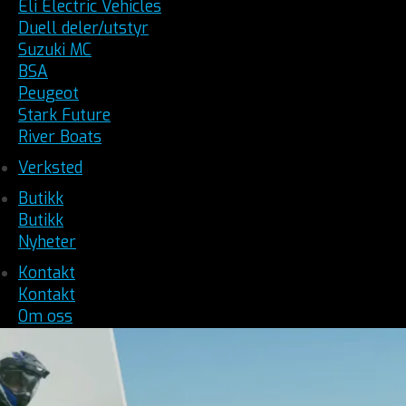
Eli Electric Vehicles
Duell deler/utstyr
Suzuki MC
BSA
Peugeot
Stark Future
River Boats
Verksted
Butikk
Butikk
Nyheter
Kontakt
Kontakt
Om oss