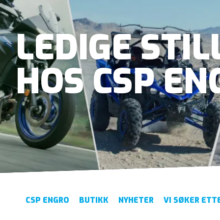
LEDIGE STIL
HOS CSP EN
CSP ENGRO
BUTIKK
NYHETER
VI SØKER ETT