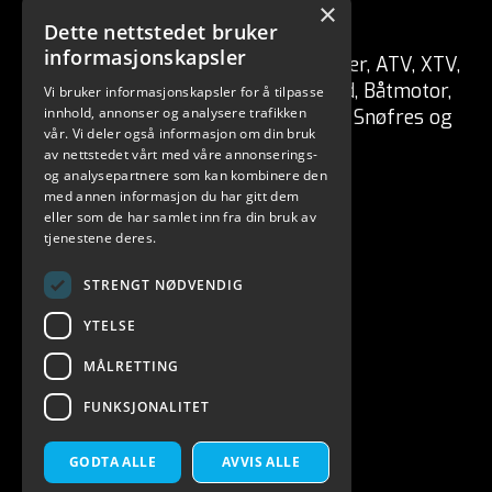
×
CSP ENGRO AS
Dette nettstedet bruker
informasjonskapsler
Forhandler av fritidskjøretøy Tilhenger, ATV, XTV,
UTV, Mopedbil, Snøscooter, MC, Moped, Båtmotor,
Vi bruker informasjonskapsler for å tilpasse
innhold, annonser og analysere trafikken
Båt, Vannscooter, Elektriske kjøretøy, Snøfres og
vår. Vi deler også informasjon om din bruk
redskaper for skog / hage.
av nettstedet vårt med våre annonserings-
og analysepartnere som kan kombinere den
med annen informasjon du har gitt dem
eller som de har samlet inn fra din bruk av
tjenestene deres.
STRENGT NØDVENDIG
YTELSE
MÅLRETTING
FUNKSJONALITET
CSP ENGRO AS 2026. ALL RIGHTS RESERVED.
POWERED BY EMPORI CMS
GODTA ALLE
AVVIS ALLE