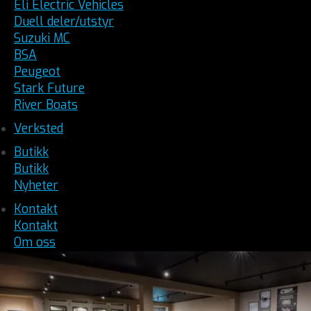
Eli Electric Vehicles
Duell deler/utstyr
Suzuki MC
BSA
Peugeot
Stark Future
River Boats
Verksted
Butikk
Butikk
Nyheter
Kontakt
Kontakt
Om oss