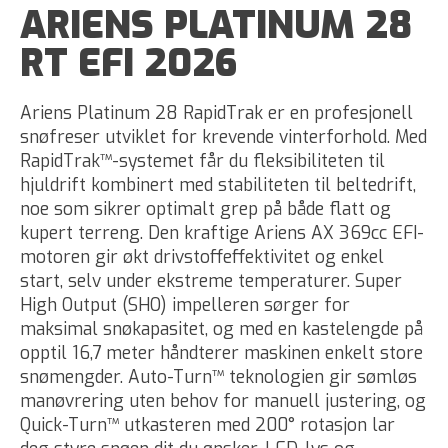
ARIENS PLATINUM 28
RT EFI 2026
Ariens Platinum 28 RapidTrak er en profesjonell
snøfreser utviklet for krevende vinterforhold. Med
RapidTrak™-systemet får du fleksibiliteten til
hjuldrift kombinert med stabiliteten til beltedrift,
noe som sikrer optimalt grep på både flatt og
kupert terreng. Den kraftige Ariens AX 369cc EFI-
motoren gir økt drivstoffeffektivitet og enkel
start, selv under ekstreme temperaturer. Super
High Output (SHO) impelleren sørger for
maksimal snøkapasitet, og med en kastelengde på
opptil 16,7 meter håndterer maskinen enkelt store
snømengder. Auto-Turn™ teknologien gir sømløs
manøvrering uten behov for manuell justering, og
Quick-Turn™ utkasteren med 200° rotasjon lar