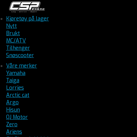
Kjøretøy på lager
Nytt
Brukt
MC/ATV
Tilhenger
Snøscooter
Våre merker
Yamaha
Taiga
Lorries
Arctic cat
Argo
Hisun
QJ Motor
Zero
Ariens