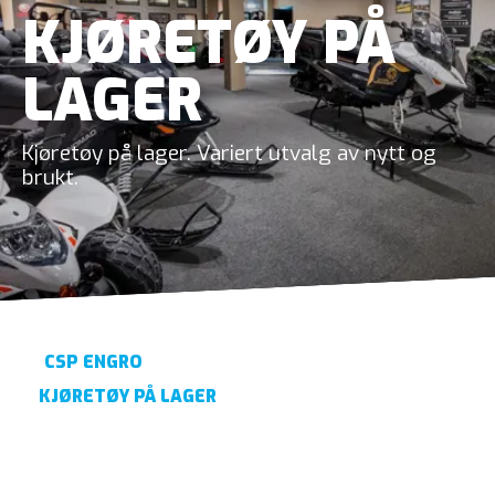
KJØRETØY PÅ
LAGER
Kjøretøy på lager. Variert utvalg av nytt og
brukt.
CSP ENGRO
KJØRETØY PÅ LAGER