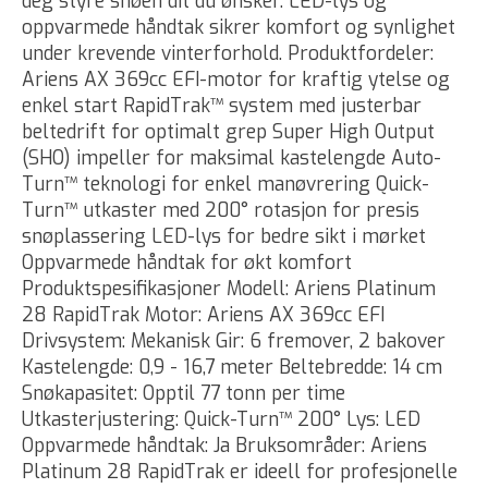
deg styre snøen dit du ønsker. LED-lys og
oppvarmede håndtak sikrer komfort og synlighet
under krevende vinterforhold. Produktfordeler:
Ariens AX 369cc EFI-motor for kraftig ytelse og
enkel start RapidTrak™ system med justerbar
beltedrift for optimalt grep Super High Output
(SHO) impeller for maksimal kastelengde Auto-
Turn™ teknologi for enkel manøvrering Quick-
Turn™ utkaster med 200° rotasjon for presis
snøplassering LED-lys for bedre sikt i mørket
Oppvarmede håndtak for økt komfort
Produktspesifikasjoner Modell: Ariens Platinum
28 RapidTrak Motor: Ariens AX 369cc EFI
Drivsystem: Mekanisk Gir: 6 fremover, 2 bakover
Kastelengde: 0,9 - 16,7 meter Beltebredde: 14 cm
Snøkapasitet: Opptil 77 tonn per time
Utkasterjustering: Quick-Turn™ 200° Lys: LED
Oppvarmede håndtak: Ja Bruksområder: Ariens
Platinum 28 RapidTrak er ideell for profesjonelle