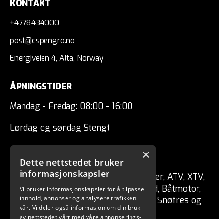
KONTAKT
+4778434000
post@cspengro.no
Energiveien 4, Alta, Norway
ÅPNINGSTIDER
Mandag - Fredag: 08:00 - 16:00
Lørdag og søndag Stengt
×
CSP ENGRO AS
Dette nettstedet bruker
informasjonskapsler
Forhandler av fritidskjøretøy Tilhenger, ATV, XTV,
UTV, Mopedbil, Snøscooter, MC, Moped, Båtmotor,
Vi bruker informasjonskapsler for å tilpasse
innhold, annonser og analysere trafikken
Båt, Vannscooter, Elektriske kjøretøy, Snøfres og
vår. Vi deler også informasjon om din bruk
redskaper for skog / hage.
av nettstedet vårt med våre annonserings-