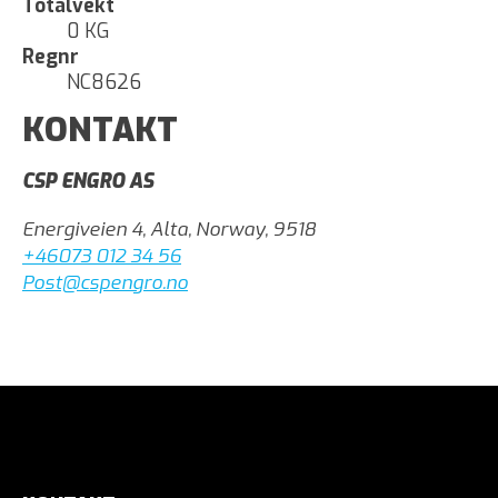
Totalvekt
0 KG
Regnr
NC8626
KONTAKT
CSP ENGRO AS
Energiveien 4, Alta, Norway, 9518
+46073 012 34 56
Post@cspengro.no