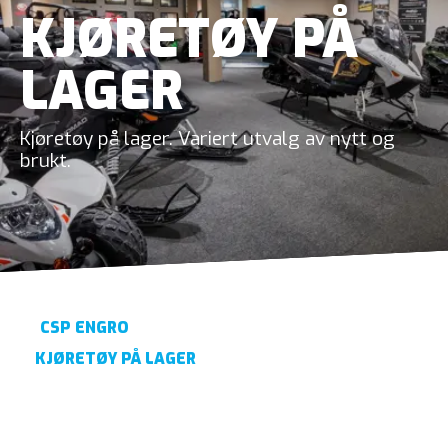
KJØRETØY PÅ
LAGER
Kjøretøy på lager. Variert utvalg av nytt og
brukt.
CSP ENGRO
KJØRETØY PÅ LAGER