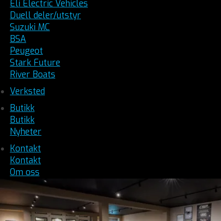
Eli Electric Vehicles
Duell deler/utstyr
Suzuki MC
BSA
Peugeot
Stark Future
River Boats
Verksted
Butikk
Butikk
Nyheter
Kontakt
Kontakt
Om oss