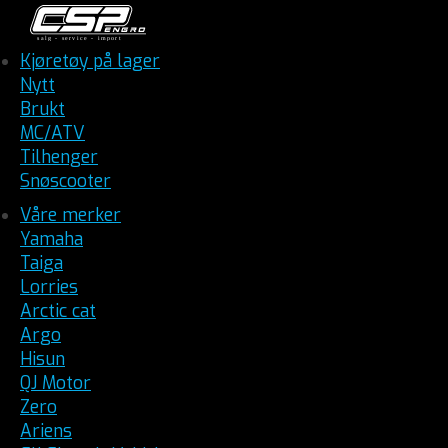
Kjøretøy på lager
Nytt
Brukt
MC/ATV
Tilhenger
Snøscooter
Våre merker
Yamaha
Taiga
Lorries
Arctic cat
Argo
Hisun
QJ Motor
Zero
Ariens