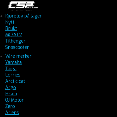
Kjøretøy på lager
Nytt
Brukt
MC/ATV
Tilhenger
Snøscooter
Våre merker
Yamaha
Taiga
Lorries
Arctic cat
Argo
Hisun
QJ Motor
Zero
Ariens