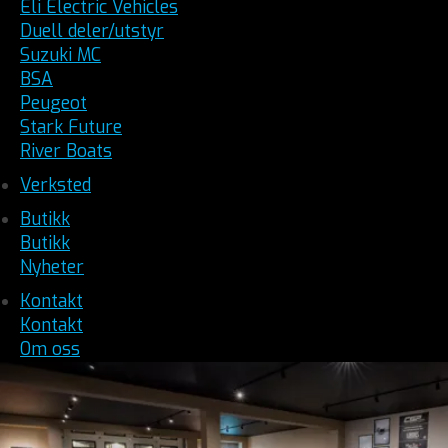
Eli Electric Vehicles
Duell deler/utstyr
Suzuki MC
BSA
Peugeot
Stark Future
River Boats
Verksted
Butikk
Butikk
Nyheter
Kontakt
Kontakt
Om oss