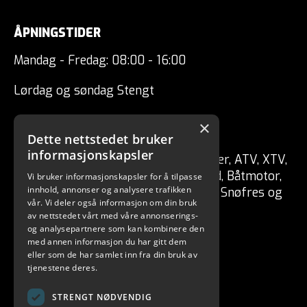
ÅPNINGSTIDER
Mandag - Fredag: 08:00 - 16:00
Lørdag og søndag Stengt
×
CSP ENGRO AS
Dette nettstedet bruker
informasjonskapsler
Forhandler av fritidskjøretøy Tilhenger, ATV, XTV,
UTV, Mopedbil, Snøscooter, MC, Moped, Båtmotor,
Vi bruker informasjonskapsler for å tilpasse
innhold, annonser og analysere trafikken
Båt, Vannscooter, Elektriske kjøretøy, Snøfres og
vår. Vi deler også informasjon om din bruk
redskaper for skog / hage.
av nettstedet vårt med våre annonserings-
og analysepartnere som kan kombinere den
med annen informasjon du har gitt dem
eller som de har samlet inn fra din bruk av
tjenestene deres.
STRENGT NØDVENDIG