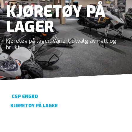
KJØRETØY PÅ
LAGER
Kjøretøy på lager. Variert utvalg av nytt og
brukt.
CSP ENGRO
KJØRETØY PÅ LAGER