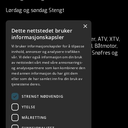
Lørdag og søndag Stengt
×
CSP ENGRO AS
Dette nettstedet bruker
informasjonskapsler
Forhandler av fritidskjøretøy Tilhenger, ATV, XTV,
UTV, Mopedbil, Snøscooter, MC, Moped, Båtmotor,
Vi bruker informasjonskapsler for å tilpasse
innhold, annonser og analysere trafikken
Båt, Vannscooter, Elektriske kjøretøy, Snøfres og
vår. Vi deler også informasjon om din bruk
redskaper for skog / hage.
av nettstedet vårt med våre annonserings-
og analysepartnere som kan kombinere den
med annen informasjon du har gitt dem
eller som de har samlet inn fra din bruk av
tjenestene deres.
STRENGT NØDVENDIG
YTELSE
MÅLRETTING