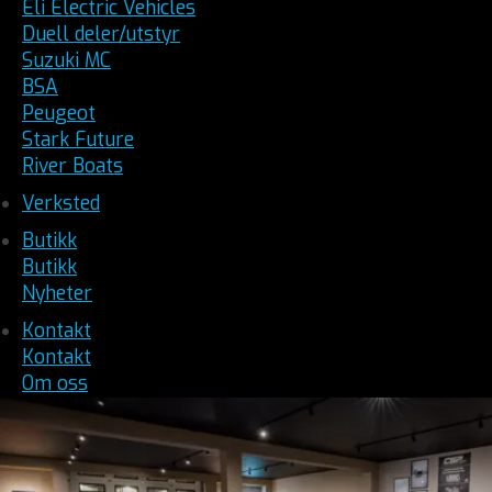
Eli Electric Vehicles
Duell deler/utstyr
Suzuki MC
BSA
Peugeot
Stark Future
River Boats
Verksted
Butikk
Butikk
Nyheter
Kontakt
Kontakt
Om oss