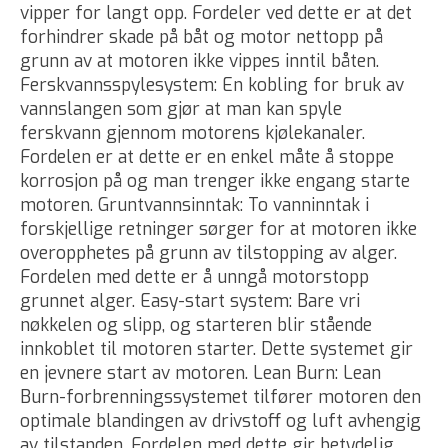
vipper for langt opp. Fordeler ved dette er at det
forhindrer skade på båt og motor nettopp på
grunn av at motoren ikke vippes inntil båten.
Ferskvannsspylesystem: En kobling for bruk av
vannslangen som gjør at man kan spyle
ferskvann gjennom motorens kjølekanaler.
Fordelen er at dette er en enkel måte å stoppe
korrosjon på og man trenger ikke engang starte
motoren. Gruntvannsinntak: To vanninntak i
forskjellige retninger sørger for at motoren ikke
overopphetes på grunn av tilstopping av alger.
Fordelen med dette er å unngå motorstopp
grunnet alger. Easy-start system: Bare vri
nøkkelen og slipp, og starteren blir stående
innkoblet til motoren starter. Dette systemet gir
en jevnere start av motoren. Lean Burn: Lean
Burn-forbrenningssystemet tilfører motoren den
optimale blandingen av drivstoff og luft avhengig
av tilstanden. Fordelen med dette gir betydelig