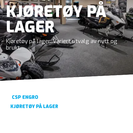
KJØRETØY PÅ
LAGER
Kjøretøy på lager. Variert utvalg av nytt og
brukt.
CSP ENGRO
KJØRETØY PÅ LAGER