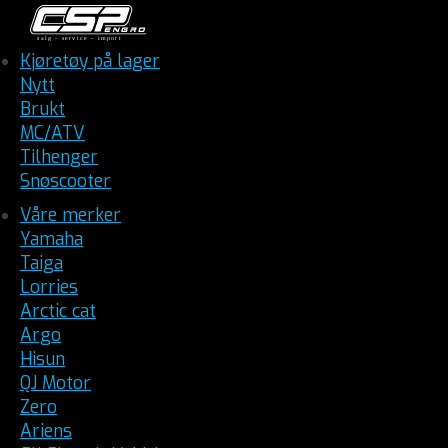
Kjøretøy på lager
Nytt
Brukt
MC/ATV
Tilhenger
Snøscooter
Våre merker
Yamaha
Taiga
Lorries
Arctic cat
Argo
Hisun
QJ Motor
Zero
Ariens