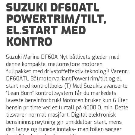
SUZUKI DF60ATL
POWERTRIM/TILT,
EL.START MED
KONTRO
Suzuki Marine DF60A Nyt båtlivets gleder med
denne kompakte, mellomstore motoren
fullpakket med drivstoffeffektiv teknologi! Varenr.:
DF60ATL Båtmotorvariant:Powertrim/tilt og el.
start med kontrollboks (T) Med Suzukis avanserte
”Lean Burn” kontrollsystem får du markedets
laveste bensinforbruk! Motoren bruker kun 6 liter
bensin pr time ved et turtall på 4000 O. min. Dette
tilsvarer normal masjfart. Digital elektronisk
bensininnsprøytning gir umiddelbar start, mens
den lange og tunede inntaks- manifoilen sørger