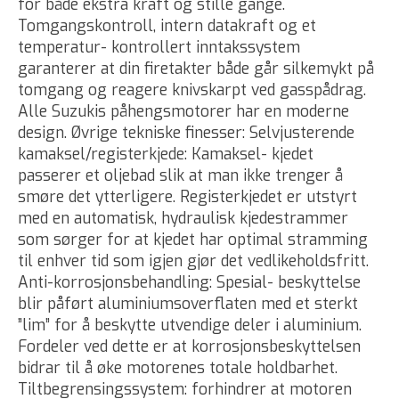
for både ekstra kraft og stille gange.
Tomgangskontroll, intern datakraft og et
temperatur- kontrollert inntakssystem
garanterer at din firetakter både går silkemykt på
tomgang og reagere knivskarpt ved gasspådrag.
Alle Suzukis påhengsmotorer har en moderne
design. Øvrige tekniske finesser: Selvjusterende
kamaksel/registerkjede: Kamaksel- kjedet
passerer et oljebad slik at man ikke trenger å
smøre det ytterligere. Registerkjedet er utstyrt
med en automatisk, hydraulisk kjedestrammer
som sørger for at kjedet har optimal stramming
til enhver tid som igjen gjør det vedlikeholdsfritt.
Anti-korrosjonsbehandling: Spesial- beskyttelse
blir påført aluminiumsoverflaten med et sterkt
”lim” for å beskytte utvendige deler i aluminium.
Fordeler ved dette er at korrosjonsbeskyttelsen
bidrar til å øke motorenes totale holdbarhet.
Tiltbegrensingssystem: forhindrer at motoren