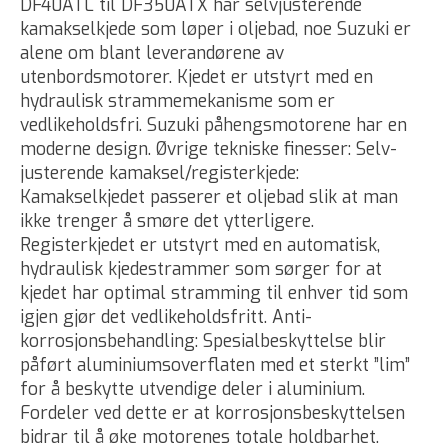
DF40ATL til DF350ATX har selvjusterende
kamakselkjede som løper i oljebad, noe Suzuki er
alene om blant leverandørene av
utenbordsmotorer. Kjedet er utstyrt med en
hydraulisk strammemekanisme som er
vedlikeholdsfri. Suzuki påhengsmotorene har en
moderne design. Øvrige tekniske finesser: Selv-
justerende kamaksel/registerkjede:
Kamakselkjedet passerer et oljebad slik at man
ikke trenger å smøre det ytterligere.
Registerkjedet er utstyrt med en automatisk,
hydraulisk kjedestrammer som sørger for at
kjedet har optimal stramming til enhver tid som
igjen gjør det vedlikeholdsfritt. Anti-
korrosjonsbehandling: Spesialbeskyttelse blir
påført aluminiumsoverflaten med et sterkt ”lim”
for å beskytte utvendige deler i aluminium.
Fordeler ved dette er at korrosjonsbeskyttelsen
bidrar til å øke motorenes totale holdbarhet.