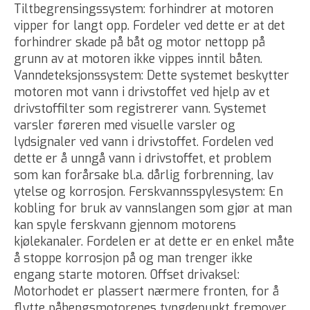
Tiltbegrensingssystem: forhindrer at motoren
vipper for langt opp. Fordeler ved dette er at det
forhindrer skade på båt og motor nettopp på
grunn av at motoren ikke vippes inntil båten.
Vanndeteksjonssystem: Dette systemet beskytter
motoren mot vann i drivstoffet ved hjelp av et
drivstoffilter som registrerer vann. Systemet
varsler føreren med visuelle varsler og
lydsignaler ved vann i drivstoffet. Fordelen ved
dette er å unngå vann i drivstoffet, et problem
som kan forårsake bl.a. dårlig forbrenning, lav
ytelse og korrosjon. Ferskvannsspylesystem: En
kobling for bruk av vannslangen som gjør at man
kan spyle ferskvann gjennom motorens
kjølekanaler. Fordelen er at dette er en enkel måte
å stoppe korrosjon på og man trenger ikke
engang starte motoren. Offset drivaksel:
Motorhodet er plassert nærmere fronten, for å
flytte påhengsmotorenes tyngdepunkt fremover.