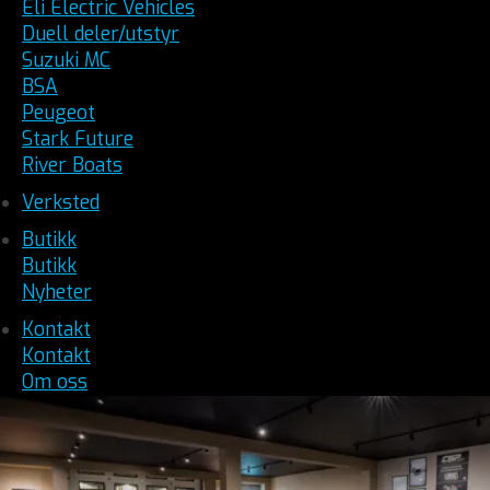
Eli Electric Vehicles
Duell deler/utstyr
Suzuki MC
BSA
Peugeot
Stark Future
River Boats
Verksted
Butikk
Butikk
Nyheter
Kontakt
Kontakt
Om oss