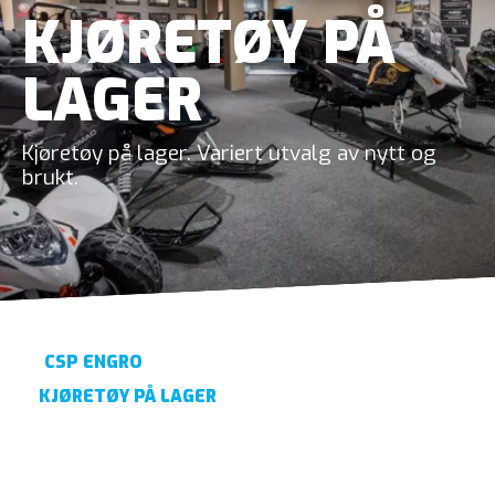
KJØRETØY PÅ
LAGER
Kjøretøy på lager. Variert utvalg av nytt og
brukt.
CSP ENGRO
KJØRETØY PÅ LAGER