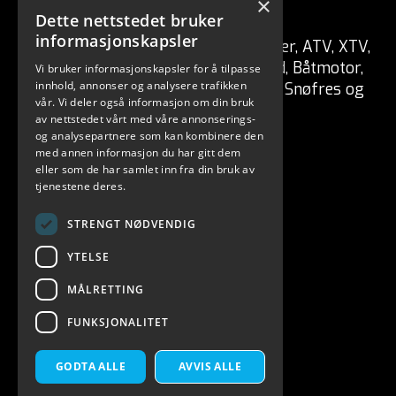
×
CSP ENGRO AS
Dette nettstedet bruker
informasjonskapsler
Forhandler av fritidskjøretøy Tilhenger, ATV, XTV,
UTV, Mopedbil, Snøscooter, MC, Moped, Båtmotor,
Vi bruker informasjonskapsler for å tilpasse
innhold, annonser og analysere trafikken
Båt, Vannscooter, Elektriske kjøretøy, Snøfres og
vår. Vi deler også informasjon om din bruk
redskaper for skog / hage.
av nettstedet vårt med våre annonserings-
og analysepartnere som kan kombinere den
med annen informasjon du har gitt dem
eller som de har samlet inn fra din bruk av
tjenestene deres.
STRENGT NØDVENDIG
YTELSE
MÅLRETTING
FUNKSJONALITET
CSP ENGRO AS 2026. ALL RIGHTS RESERVED.
POWERED BY EMPORI CMS
GODTA ALLE
AVVIS ALLE