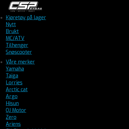
Kjøretøy på lager
Nytt
Brukt
MC/ATV
Tilhenger
Snøscooter
Våre merker
Yamaha
Taiga
Lorries
Arctic cat
Argo
Hisun
QJ Motor
Zero
Ariens