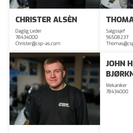
CHRISTER ALSÈN
THOMA
Daglig Leder
Salgssjef
78434000
96508237
Christer@csp-as.com
Thomas@csp
JOHN 
BJØRK
Mekaniker
78434000