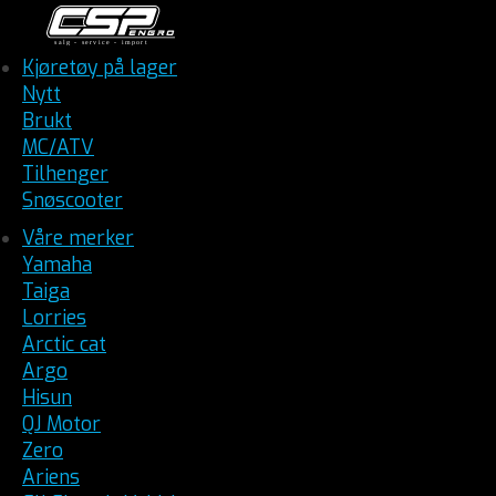
Kjøretøy på lager
Nytt
Brukt
MC/ATV
Tilhenger
Snøscooter
Våre merker
Yamaha
Taiga
Lorries
Arctic cat
Argo
Hisun
QJ Motor
Zero
Ariens