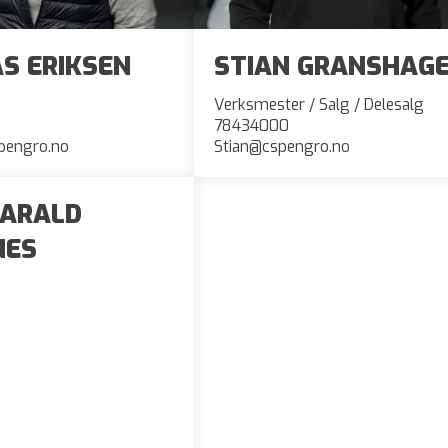
S ERIKSEN
STIAN GRANSHAG
Verksmester / Salg / Delesalg
78434000
engro.no
Stian@cspengro.no
HARALD
NES