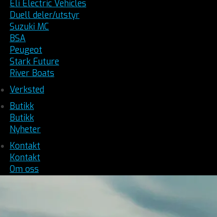
Eli Electric Vehicles
Duell deler/utstyr
Suzuki MC
BSA
Peugeot
Stark Future
River Boats
Verksted
Butikk
Butikk
Nyheter
Kontakt
Kontakt
Om oss