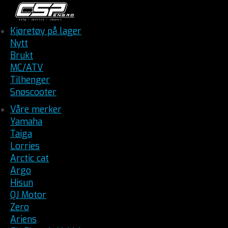
Kjøretøy på lager
Nytt
Brukt
MC/ATV
Tilhenger
Snøscooter
Våre merker
Yamaha
Taiga
Lorries
Arctic cat
Argo
Hisun
QJ Motor
Zero
Ariens