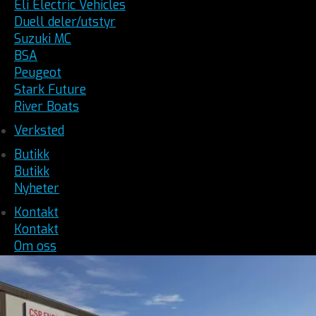
Eli Electric Vehicles
Duell deler/utstyr
Suzuki MC
BSA
Peugeot
Stark Future
River Boats
Verksted
Butikk
Butikk
Nyheter
Kontakt
Kontakt
Om oss