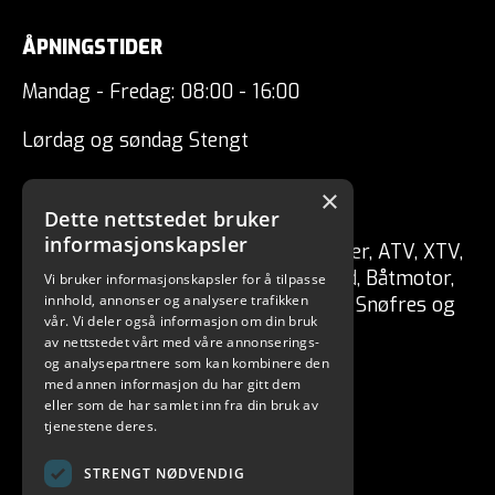
ÅPNINGSTIDER
Mandag - Fredag: 08:00 - 16:00
Lørdag og søndag Stengt
×
CSP ENGRO AS
Dette nettstedet bruker
informasjonskapsler
Forhandler av fritidskjøretøy Tilhenger, ATV, XTV,
UTV, Mopedbil, Snøscooter, MC, Moped, Båtmotor,
Vi bruker informasjonskapsler for å tilpasse
innhold, annonser og analysere trafikken
Båt, Vannscooter, Elektriske kjøretøy, Snøfres og
vår. Vi deler også informasjon om din bruk
redskaper for skog / hage.
av nettstedet vårt med våre annonserings-
og analysepartnere som kan kombinere den
med annen informasjon du har gitt dem
eller som de har samlet inn fra din bruk av
tjenestene deres.
STRENGT NØDVENDIG