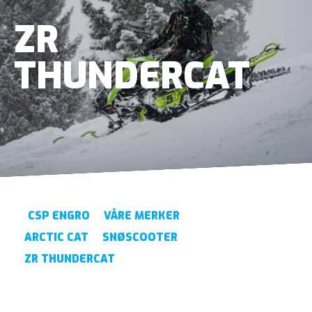
ZR
THUNDERCAT
CSP ENGRO
VÅRE MERKER
ARCTIC CAT
SNØSCOOTER
ZR THUNDERCAT