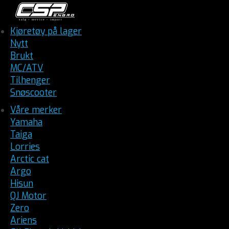
Kjøretøy på lager
Nytt
Brukt
MC/ATV
Tilhenger
Snøscooter
Våre merker
Yamaha
Taiga
Lorries
Arctic cat
Argo
Hisun
QJ Motor
Zero
Ariens