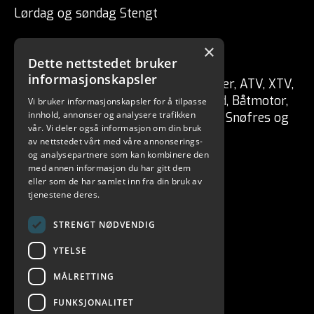
Lørdag og søndag Stengt
×
CSP ENGRO AS
Dette nettstedet bruker
informasjonskapsler
Forhandler av fritidskjøretøy Tilhenger, ATV, XTV,
UTV, Mopedbil, Snøscooter, MC, Moped, Båtmotor,
Vi bruker informasjonskapsler for å tilpasse
innhold, annonser og analysere trafikken
Båt, Vannscooter, Elektriske kjøretøy, Snøfres og
vår. Vi deler også informasjon om din bruk
redskaper for skog / hage.
av nettstedet vårt med våre annonserings-
og analysepartnere som kan kombinere den
med annen informasjon du har gitt dem
eller som de har samlet inn fra din bruk av
tjenestene deres.
STRENGT NØDVENDIG
YTELSE
MÅLRETTING
FUNKSJONALITET
CSP ENGRO AS 2026. ALL RIGHTS RESERVED.