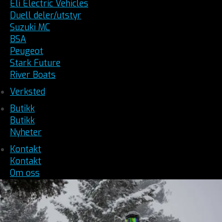
Eli Electric Vehicles
Duell deler/utstyr
Suzuki MC
BSA
Peugeot
Stark Future
River Boats
Verksted
Butikk
Butikk
Nyheter
Kontakt
Kontakt
Om oss