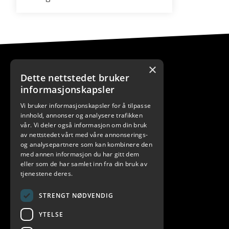
×
Dette nettstedet bruker
informasjonskapsler
Vi bruker informasjonskapsler for å tilpasse
KONTAKT
innhold, annonser og analysere trafikken
vår. Vi deler også informasjon om din bruk
+4778434000
av nettstedet vårt med våre annonserings-
og analysepartnere som kan kombinere den
post@cspengro.no
med annen informasjon du har gitt dem
eller som de har samlet inn fra din bruk av
Energiveien 4, Alta, Norway
tjenestene deres.
STRENGT NØDVENDIG
YTELSE