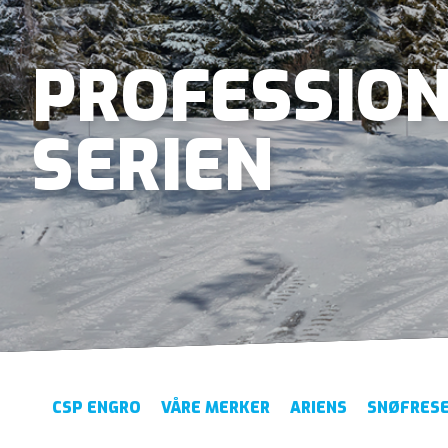
PROFESSIO
SERIEN
CSP ENGRO
VÅRE MERKER
ARIENS
SNØFRES