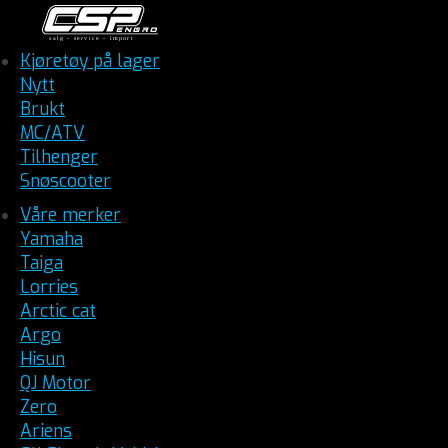
Kjøretøy på lager
Nytt
Brukt
MC/ATV
Tilhenger
Snøscooter
Våre merker
Yamaha
Taiga
Lorries
Arctic cat
Argo
Hisun
QJ Motor
Zero
Ariens