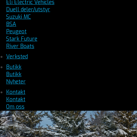
Eli Electric Vehicles
Duell deler/utstyr
Suzuki MC
BSA
Peugeot
Stark Future
River Boats
Verksted
Butikk
Butikk
Nyheter
Kontakt
Kontakt
Om oss