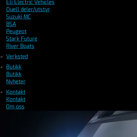
Eli Electric Vehicles
Duell deler/utstyr
Suzuki MC
BSA
Peugeot
Stark Future
River Boats
Verksted
Butikk
Butikk
Nyheter
Kontakt
Kontakt
Om oss