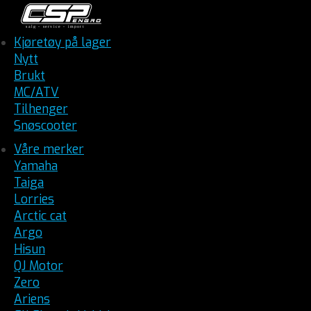
Kjøretøy på lager
Nytt
Brukt
MC/ATV
Tilhenger
Snøscooter
Våre merker
Yamaha
Taiga
Lorries
Arctic cat
Argo
Hisun
QJ Motor
Zero
Ariens