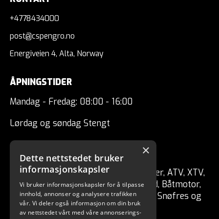
UTSLIPP:
0
g/mil
+4778434000
GARANTI:
5
år
post@cspengro.no
Energiveien 4, Alta, Norway
ÅPNINGSTIDER
Mandag - Fredag: 08:00 - 16:00
Lørdag og søndag Stengt
×
CSP ENGRO AS
Dette nettstedet bruker
informasjonskapsler
Forhandler av fritidskjøretøy Tilhenger, ATV, XTV,
UTV, Mopedbil, Snøscooter, MC, Moped, Båtmotor,
Vi bruker informasjonskapsler for å tilpasse
innhold, annonser og analysere trafikken
Båt, Vannscooter, Elektriske kjøretøy, Snøfres og
vår. Vi deler også informasjon om din bruk
redskaper for skog / hage.
av nettstedet vårt med våre annonserings-