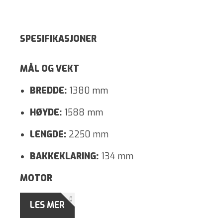
SPESIFIKASJONER
MÅL OG VEKT
BREDDE:
1380
mm
HØYDE:
1588
mm
LENGDE:
2250
mm
BAKKEKLARING:
134
mm
MOTOR
EFFEKT:
4
kW
LES MER
DRIVVERK:
2
-hjulsdrift