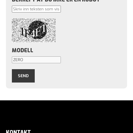
HJUL & EKSTRAUTSTYR
FORDEKK:
165/65
R
13
BAKDEKK:
165/65
R
13
FORLYS:
Dobbel Led-lykter
MODELL
ELEKTRONIKK
FARGE LCD-SKJERM:
Ja
12V UTTAK:
Ja
REKKEVIDDE:
112.5
km
ANNET
FØRERKORTKLASSER:
M, B
KONTAKT