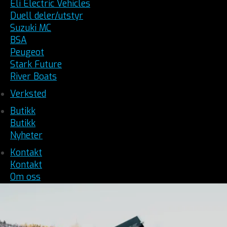
Eli Electric Vehicles
Duell deler/utstyr
Suzuki MC
BSA
Peugeot
Stark Future
River Boats
Verksted
Butikk
Butikk
Nyheter
Kontakt
Kontakt
Om oss