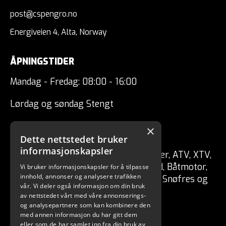
post@cspengro.no
Energiveien 4, Alta, Norway
ÅPNINGSTIDER
Mandag - Fredag: 08:00 - 16:00
Lørdag og søndag Stengt
×
CSP ENGRO AS
Dette nettstedet bruker
informasjonskapsler
Forhandler av fritidskjøretøy Tilhenger, ATV, XTV,
UTV, Mopedbil, Snøscooter, MC, Moped, Båtmotor,
Vi bruker informasjonskapsler for å tilpasse
innhold, annonser og analysere trafikken
Båt, Vannscooter, Elektriske kjøretøy, Snøfres og
vår. Vi deler også informasjon om din bruk
redskaper for skog / hage.
av nettstedet vårt med våre annonserings-
og analysepartnere som kan kombinere den
med annen informasjon du har gitt dem
eller som de har samlet inn fra din bruk av