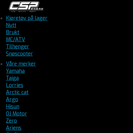
Kjøretøy på lager
Nytt
Brukt
MC/ATV
Tilhenger
Snøscooter
Våre merker
Yamaha
Taiga
Lorries
Arctic cat
Argo
Hisun
QJ Motor
Zero
Ariens