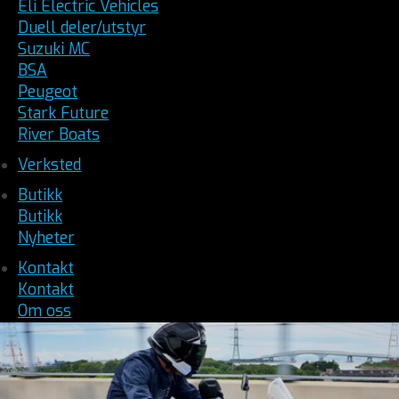
Eli Electric Vehicles
Duell deler/utstyr
Suzuki MC
BSA
Peugeot
Stark Future
River Boats
Verksted
Butikk
Butikk
Nyheter
Kontakt
Kontakt
Om oss