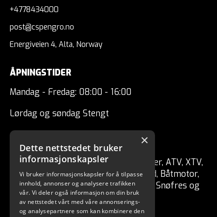
+4778434000
post@cspengro.no
Energiveien 4, Alta, Norway
ÅPNINGSTIDER
Mandag - Fredag: 08:00 - 16:00
Lørdag og søndag Stengt
×
CSP ENGRO AS
Dette nettstedet bruker
informasjonskapsler
Forhandler av fritidskjøretøy Tilhenger, ATV, XTV,
UTV, Mopedbil, Snøscooter, MC, Moped, Båtmotor,
Vi bruker informasjonskapsler for å tilpasse
innhold, annonser og analysere trafikken
Båt, Vannscooter, Elektriske kjøretøy, Snøfres og
vår. Vi deler også informasjon om din bruk
redskaper for skog / hage.
av nettstedet vårt med våre annonserings-
og analysepartnere som kan kombinere den