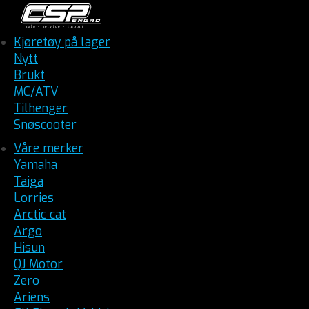
Kjøretøy på lager
Nytt
Brukt
MC/ATV
Tilhenger
Snøscooter
Våre merker
Yamaha
Taiga
Lorries
Arctic cat
Argo
Hisun
QJ Motor
Zero
Ariens