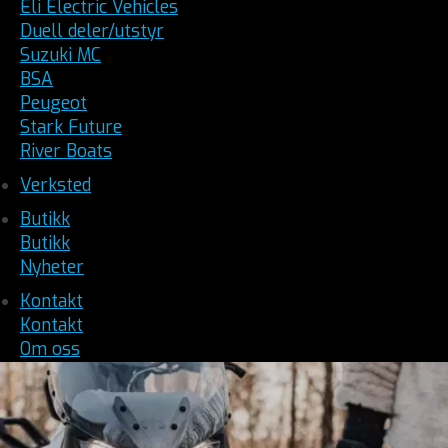
Eli Electric Vehicles
Duell deler/utstyr
Suzuki MC
BSA
Peugeot
Stark Future
River Boats
Verksted
Butikk
Butikk
Nyheter
Kontakt
Kontakt
Om oss