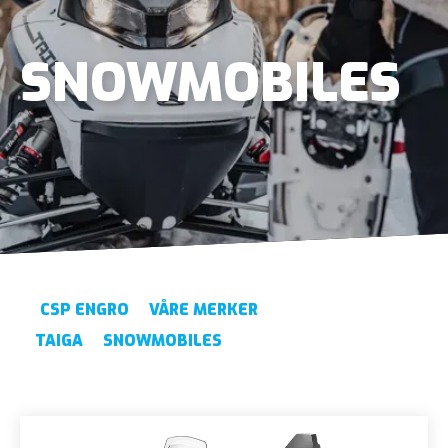
SNOWMOBILES
CSP ENGRO
VÅRE MERKER
TAIGA
SNOWMOBILES