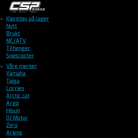
Kjøretøy på lager
Nytt
Brukt
MC/ATV
Tilhenger
Snøscooter
Våre merker
Yamaha
Taiga
Lorries
Arctic cat
Argo
Hisun
QJ Motor
Zero
Ariens