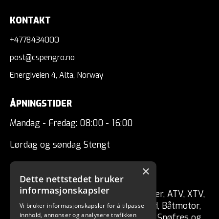
KONTAKT
+4778434000
post@cspengro.no
Energiveien 4, Alta, Norway
ÅPNINGSTIDER
Mandag - Fredag: 08:00 - 16:00
Lørdag og søndag Stengt
×
CSP ENGRO AS
Dette nettstedet bruker
informasjonskapsler
Forhandler av fritidskjøretøy Tilhenger, ATV, XTV,
UTV, Mopedbil, Snøscooter, MC, Moped, Båtmotor,
Vi bruker informasjonskapsler for å tilpasse
innhold, annonser og analysere trafikken
Båt, Vannscooter, Elektriske kjøretøy, Snøfres og