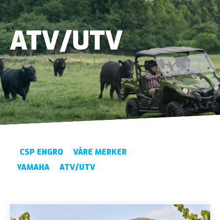
ATV/UTV
CSP ENGRO
VÅRE MERKER
YAMAHA
ATV/UTV