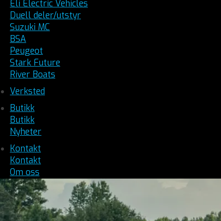
Eli Electric Vehicles
Duell deler/utstyr
Suzuki MC
BSA
Peugeot
Stark Future
River Boats
Verksted
Butikk
Butikk
Nyheter
Kontakt
Kontakt
Om oss