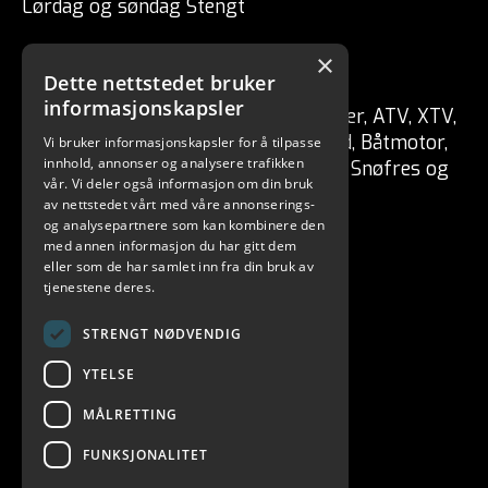
Lørdag og søndag Stengt
×
CSP ENGRO AS
Dette nettstedet bruker
informasjonskapsler
Forhandler av fritidskjøretøy Tilhenger, ATV, XTV,
UTV, Mopedbil, Snøscooter, MC, Moped, Båtmotor,
Vi bruker informasjonskapsler for å tilpasse
innhold, annonser og analysere trafikken
Båt, Vannscooter, Elektriske kjøretøy, Snøfres og
vår. Vi deler også informasjon om din bruk
redskaper for skog / hage.
av nettstedet vårt med våre annonserings-
og analysepartnere som kan kombinere den
med annen informasjon du har gitt dem
eller som de har samlet inn fra din bruk av
tjenestene deres.
STRENGT NØDVENDIG
YTELSE
MÅLRETTING
FUNKSJONALITET
CSP ENGRO AS 2026. ALL RIGHTS RESERVED.