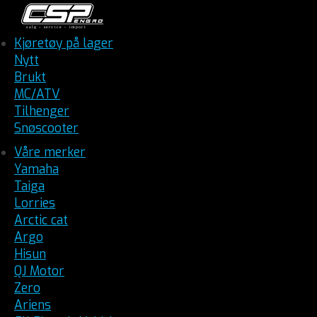
Kjøretøy på lager
Nytt
Brukt
MC/ATV
Tilhenger
Snøscooter
Våre merker
Yamaha
Taiga
Lorries
Arctic cat
Argo
Hisun
QJ Motor
Zero
Ariens