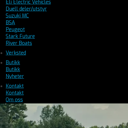
Eli Electric Vehicles
Duell deler/utstyr
Suzuki MC
BSA
Peugeot
Stark Future
River Boats
Verksted
Butikk
Butikk
Nyheter
Kontakt
Kontakt
Om oss