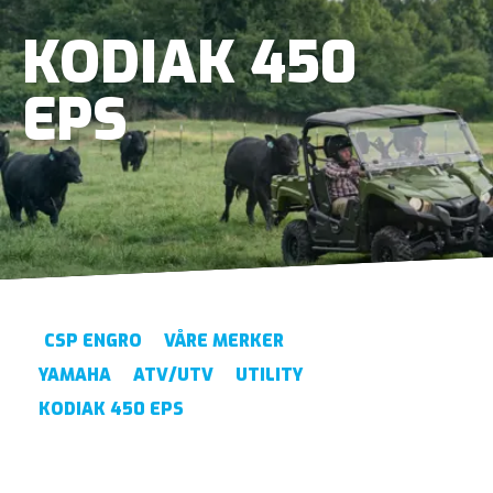
KODIAK 450
EPS
CSP ENGRO
VÅRE MERKER
YAMAHA
ATV/UTV
UTILITY
KODIAK 450 EPS