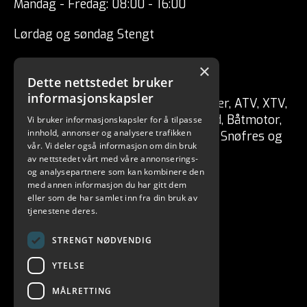
Mandag - Fredag: 08:00 - 16:00
Lørdag og søndag Stengt
×
CSP ENGRO AS
Dette nettstedet bruker
informasjonskapsler
Forhandler av fritidskjøretøy Tilhenger, ATV, XTV,
UTV, Mopedbil, Snøscooter, MC, Moped, Båtmotor,
Vi bruker informasjonskapsler for å tilpasse
innhold, annonser og analysere trafikken
Båt, Vannscooter, Elektriske kjøretøy, Snøfres og
vår. Vi deler også informasjon om din bruk
redskaper for skog / hage.
av nettstedet vårt med våre annonserings-
og analysepartnere som kan kombinere den
med annen informasjon du har gitt dem
eller som de har samlet inn fra din bruk av
tjenestene deres.
STRENGT NØDVENDIG
YTELSE
MÅLRETTING