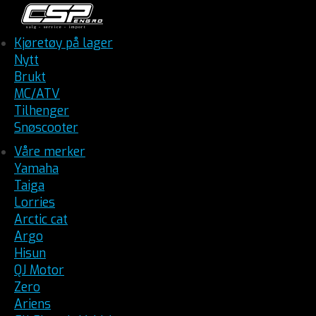
Kjøretøy på lager
Nytt
Brukt
MC/ATV
Tilhenger
Snøscooter
Våre merker
Yamaha
Taiga
Lorries
Arctic cat
Argo
Hisun
QJ Motor
Zero
Ariens