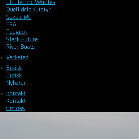
Eli Electric Vehicles
Duell deler/utstyr
Suzuki MC
BSA
Peugeot
Stark Future
River Boats
Verksted
Butikk
Butikk
Nyheter
Kontakt
Kontakt
Om oss