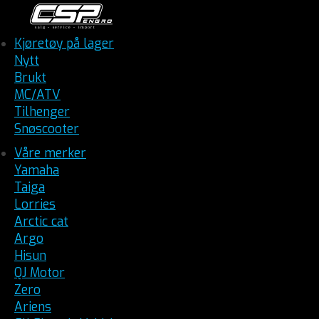
Kjøretøy på lager
Nytt
Brukt
MC/ATV
Tilhenger
Snøscooter
Våre merker
Yamaha
Taiga
Lorries
Arctic cat
Argo
Hisun
QJ Motor
Zero
Ariens