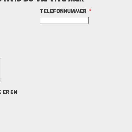
TELEFONNUMMER
*
 ER EN