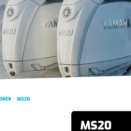
ORER
MS20
MS20