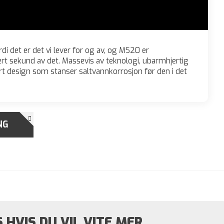
rdi det er det vi lever for og av, og MS20 er
ert sekund av det. Massevis av teknologi, ubarmhjertig
rt design som stanser saltvannkorrosjon før den i det
NG
HVIS DU VIL VITE MER