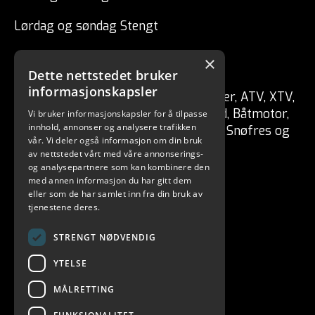
Lørdag og søndag Stengt
×
CSP ENGRO AS
Dette nettstedet bruker
informasjonskapsler
Forhandler av fritidskjøretøy Tilhenger, ATV, XTV,
UTV, Mopedbil, Snøscooter, MC, Moped, Båtmotor,
Vi bruker informasjonskapsler for å tilpasse
innhold, annonser og analysere trafikken
Båt, Vannscooter, Elektriske kjøretøy, Snøfres og
vår. Vi deler også informasjon om din bruk
redskaper for skog / hage.
av nettstedet vårt med våre annonserings-
og analysepartnere som kan kombinere den
med annen informasjon du har gitt dem
eller som de har samlet inn fra din bruk av
tjenestene deres.
STRENGT NØDVENDIG
YTELSE
MÅLRETTING