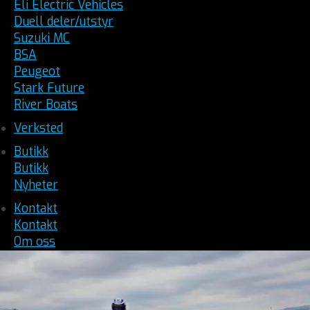
Eli Electric Vehicles
Duell deler/utstyr
Suzuki MC
BSA
Peugeot
Stark Future
River Boats
Verksted
Butikk
Butikk
Nyheter
Kontakt
Kontakt
Om oss