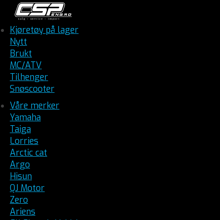
Kjøretøy på lager
Nytt
Brukt
MC/ATV
Tilhenger
Snøscooter
Våre merker
Yamaha
Taiga
Lorries
Arctic cat
Argo
Hisun
QJ Motor
Zero
Ariens