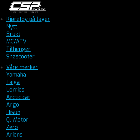
Kjøretøy på lager
Nytt
Brukt
MC/ATV
Tilhenger
Snøscooter
Våre merker
Yamaha
Taiga
Lorries
Arctic cat
Argo
Hisun
QJ Motor
Zero
Ariens