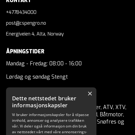
KONTAKT
+4778434000
post@cspengro.no
Energiveien 4, Alta, Norway
ÅPNINGSTIDER
Mandag - Fredag: 08:00 - 16:00
Lørdag og søndag Stengt
×
CSP ENGRO AS
Dette nettstedet bruker
informasjonskapsler
Forhandler av fritidskjøretøy Tilhenger, ATV, XTV,
UTV, Mopedbil, Snøscooter, MC, Moped, Båtmotor,
Vi bruker informasjonskapsler for å tilpasse
innhold, annonser og analysere trafikken
Båt, Vannscooter, Elektriske kjøretøy, Snøfres og
vår. Vi deler også informasjon om din bruk
redskaper for skog / hage.
av nettstedet vårt med våre annonserings-