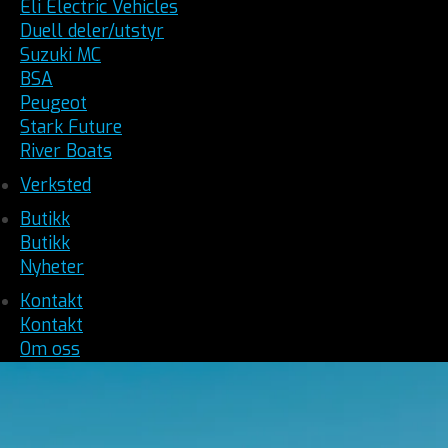
Eli Electric Vehicles
Duell deler/utstyr
Suzuki MC
BSA
Peugeot
Stark Future
River Boats
Verksted
Butikk
Butikk
Nyheter
Kontakt
Kontakt
Om oss