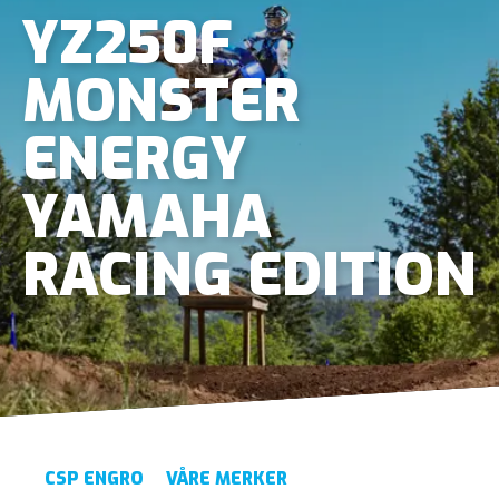
YZ250F
MONSTER
ENERGY
YAMAHA
RACING EDITION
CSP ENGRO
VÅRE MERKER